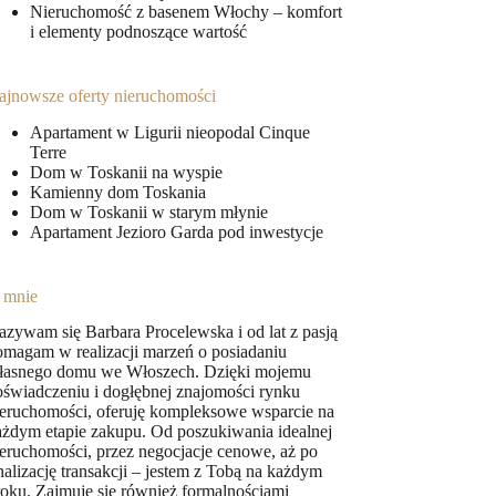
Nieruchomość z basenem Włochy – komfort
i elementy podnoszące wartość
ajnowsze oferty nieruchomości
Apartament w Ligurii nieopodal Cinque
Terre
Dom w Toskanii na wyspie
Kamienny dom Toskania
Dom w Toskanii w starym młynie
Apartament Jezioro Garda pod inwestycje
 mnie
azywam się Barbara Procelewska i od lat z pasją
omagam w realizacji marzeń o posiadaniu
łasnego domu we Włoszech. Dzięki mojemu
oświadczeniu i dogłębnej znajomości rynku
ieruchomości, oferuję kompleksowe wsparcie na
ażdym etapie zakupu. Od poszukiwania idealnej
ieruchomości, przez negocjacje cenowe, aż po
nalizację transakcji – jestem z Tobą na każdym
roku. Zajmuję się również formalnościami