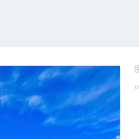
B
w
O