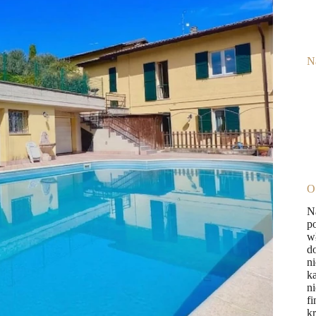
N
O
N
p
w
d
n
k
n
fi
k