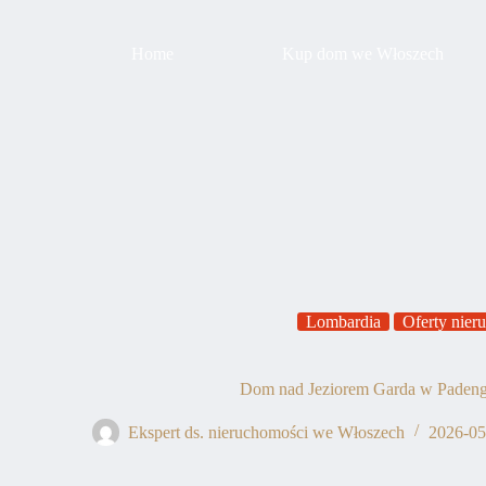
Przejdź
do
treści
Home
Kup dom we Włoszech
Lombardia
Oferty nier
Dom nad Jeziorem Garda w Padeng
Ekspert ds. nieruchomości we Włoszech
2026-05