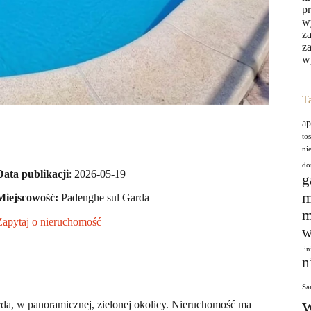
p
w
z
z
w
T
ap
to
ni
do
Data publikacji
: 2026-05-19
g
m
Miejscowość:
Padenghe sul Garda
m
Zapytaj o nieruchomość
w
li
n
Sa
da, w panoramicznej, zielonej okolicy. Nieruchomość ma