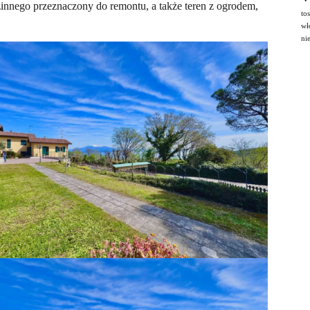
nnego przeznaczony do remontu, a także teren z ogrodem,
to
wł
ni