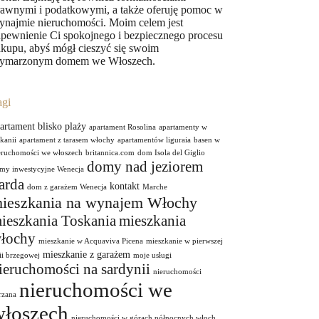
rawnymi i podatkowymi, a także oferuję pomoc w
ynajmie nieruchomości. Moim celem jest
apewnienie Ci spokojnego i bezpiecznego procesu
akupu, abyś mógł cieszyć się swoim
ymarzonym domem we Włoszech.
agi
artament blisko plaży
apartament Rosolina
apartamenty w
skanii
apartament z tarasem włochy
apartamentów liguraia
basen w
eruchomości we włoszech
britannica.com
dom Isola del Giglio
domy nad jeziorem
my inwestycyjne Wenecja
arda
kontakt
dom z garażem Wenecja
Marche
ieszkania na wynajem Włochy
ieszkania Toskania
mieszkania
łochy
mieszkanie w Acquaviva Picena
mieszkanie w pierwszej
mieszkanie z garażem
nii brzegowej
moje usługi
ieruchomości na sardynii
nieruchomości
nieruchomości we
rzana
włoszech
nieruchomości w górach północnych włoch