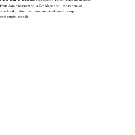
skania dom z basenem
willa Oca Marina
willi z basenem we
oszech
zakup domu nad morzem we włoszech
zakup
eruchomości
zeppole