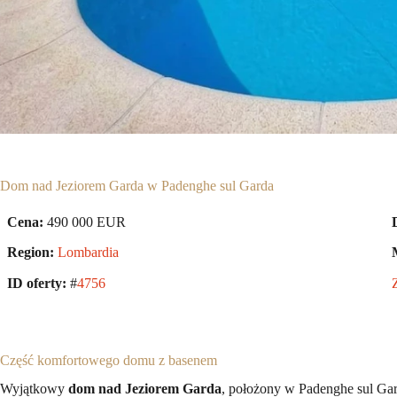
Dom nad Jeziorem Garda w Padenghe sul Garda
Cena:
490 000 EUR
Region:
Lombardia
ID oferty:
#
4756
Część komfortowego domu z basenem
Wyjątkowy
dom nad Jeziorem Garda
, położony w Padenghe sul Gar