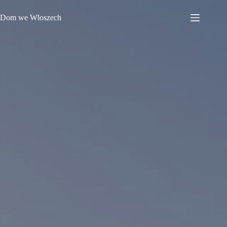
Przejdź
do
Dom we Wloszech
treści