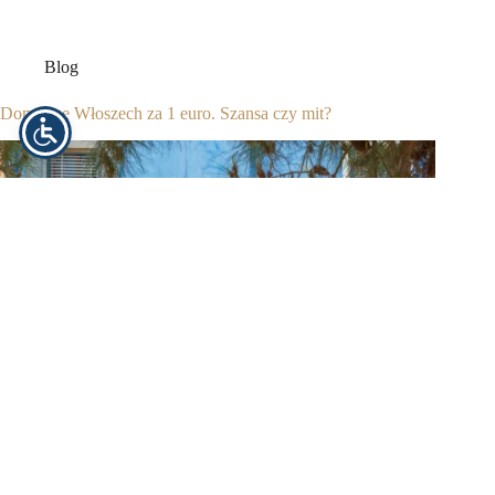
Blog
Domy we Włoszech za 1 euro. Szansa czy mit?