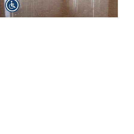
Apartament z potencjałem inwestycyjnym w Grottammare
Cena:
155 000 EUR
Data publikacji
: 2025-11-
29
Region:
Marche
Miejscowość:
Grottammare
Zobacz ogłoszenie
Zaledwie 300 metrów od plaży, w spokojnej, typowo
mieszkalnej i doskonale skomunikowanej okolicy, znajduje się
apartament położony na parterze w nowoczesnym budynku z
2006 roku. Takie mieszkania na sprzedaż we Włoszech dają
szerokie możliwości inwestycyjne. Rozkład pomieszczeń
Lokal jest obecnie wykorzystywany…
Ekspert ds. nieruchomości we Włoszech
2025-11-29
Home
Kup dom we Włoszech