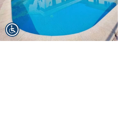
Dom nad Jeziorem Garda w Padenghe sul Garda
Cena:
490 000 EUR
Data publikacji
: 2026-05-
19
Region:
Lombardia
Miejscowość:
Padenghe sul
Garda
Zobacz ogłoszenie
Część komfortowego domu z basenem Wyjątkowy dom nad
Jeziorem Garda, położony w Padenghe sul Garda, w
panoramicznej, zielonej okolicy. Nieruchomość ma około 180
m² powierzchni i obejmuje pierwszy poziom domu
dwurodzinnego przeznaczony do remontu, a także teren z
ogrodem, basenem…
Ekspert ds. nieruchomości we Włoszech
2026-05-19