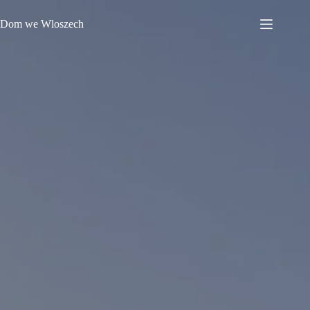
Przejdź
do
Dom we Wloszech
treści