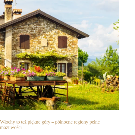
Włochy to też piękne góry – północne regiony pełne
możliwości