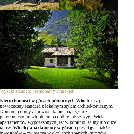
Wysoki standard i regionalny charakter
Nieruchomości w górach północnych Włoch
łączą
nowoczesny standard z lokalnym stylem architektonicznym.
Dominują domy z drewna i kamienia, często z
panoramicznym widokiem na doliny lub szczyty. Wiele
apartamentów wyposażonych jest w kominki, sauny lub duże
tarasy.
Włochy apartamenty w górach
przyciągają także
inwestorów – zwłaszcza w okolicach znanych kurortów.