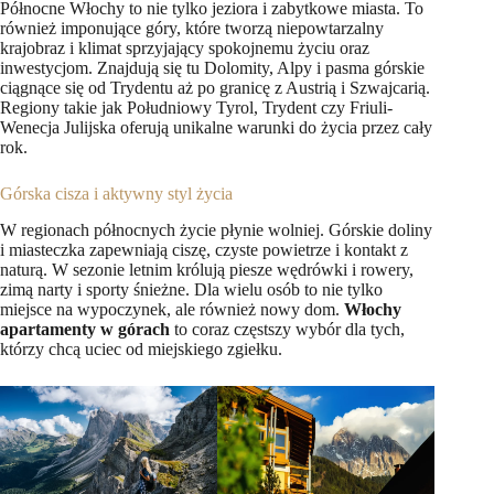
Północne Włochy to nie tylko jeziora i zabytkowe miasta. To
również imponujące góry, które tworzą niepowtarzalny
krajobraz i klimat sprzyjający spokojnemu życiu oraz
inwestycjom. Znajdują się tu Dolomity, Alpy i pasma górskie
ciągnące się od Trydentu aż po granicę z Austrią i Szwajcarią.
Regiony takie jak Południowy Tyrol, Trydent czy Friuli-
Wenecja Julijska oferują unikalne warunki do życia przez cały
rok.
Górska cisza i aktywny styl życia
W regionach północnych życie płynie wolniej. Górskie doliny
i miasteczka zapewniają ciszę, czyste powietrze i kontakt z
naturą. W sezonie letnim królują piesze wędrówki i rowery,
zimą narty i sporty śnieżne. Dla wielu osób to nie tylko
miejsce na wypoczynek, ale również nowy dom.
Włochy
apartamenty w górach
to coraz częstszy wybór dla tych,
którzy chcą uciec od miejskiego zgiełku.