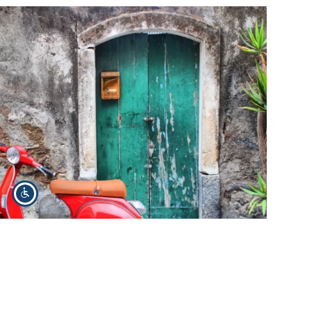
Włochy kupno domu – ile trwa proces? Zakup
nieruchomości we Włoszech to marzenie wielu osób, jednak
proces ten różni się od procedur obowiązujących w Polsce.