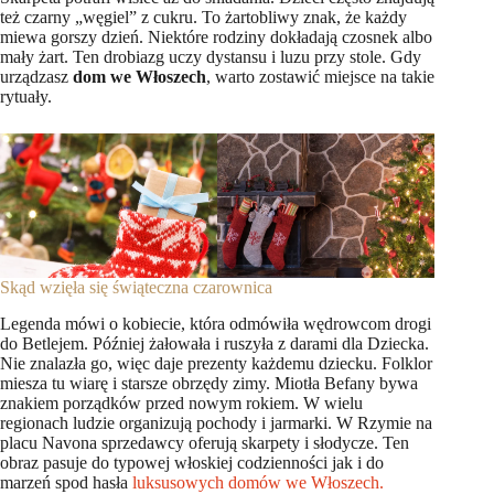
też czarny „węgiel” z cukru. To żartobliwy znak, że każdy
miewa gorszy dzień. Niektóre rodziny dokładają czosnek albo
mały żart. Ten drobiazg uczy dystansu i luzu przy stole. Gdy
urządzasz
dom we Włoszech
, warto zostawić miejsce na takie
rytuały.
Skąd wzięła się świąteczna czarownica
Legenda mówi o kobiecie, która odmówiła wędrowcom drogi
do Betlejem. Później żałowała i ruszyła z darami dla Dziecka.
Nie znalazła go, więc daje prezenty każdemu dziecku. Folklor
miesza tu wiarę i starsze obrzędy zimy. Miotła Befany bywa
znakiem porządków przed nowym rokiem. W wielu
regionach ludzie organizują pochody i jarmarki. W Rzymie na
placu Navona sprzedawcy oferują skarpety i słodycze. Ten
obraz pasuje do typowej włoskiej codzienności jak i do
marzeń spod hasła
luksusowych domów we Włoszech.