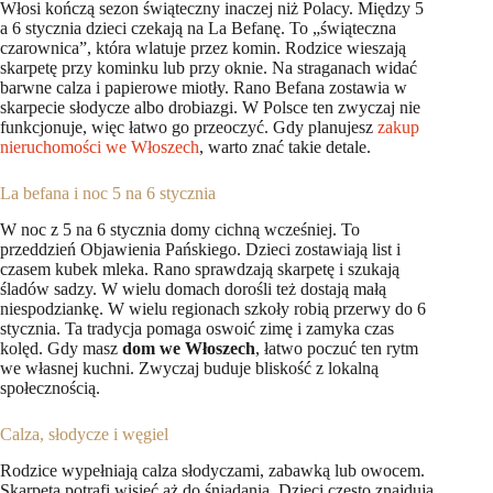
Włosi kończą sezon świąteczny inaczej niż Polacy. Między 5
a 6 stycznia dzieci czekają na La Befanę. To „świąteczna
czarownica”, która wlatuje przez komin. Rodzice wieszają
skarpetę przy kominku lub przy oknie. Na straganach widać
barwne calza i papierowe miotły. Rano Befana zostawia w
skarpecie słodycze albo drobiazgi. W Polsce ten zwyczaj nie
funkcjonuje, więc łatwo go przeoczyć. Gdy planujesz
zakup
nieruchomości we Włoszech
, warto znać takie detale.
La befana i noc 5 na 6 stycznia
W noc z 5 na 6 stycznia domy cichną wcześniej. To
przeddzień Objawienia Pańskiego. Dzieci zostawiają list i
czasem kubek mleka. Rano sprawdzają skarpetę i szukają
śladów sadzy. W wielu domach dorośli też dostają małą
niespodziankę. W wielu regionach szkoły robią przerwy do 6
stycznia. Ta tradycja pomaga oswoić zimę i zamyka czas
kolęd. Gdy masz
dom we Włoszech
, łatwo poczuć ten rytm
we własnej kuchni. Zwyczaj buduje bliskość z lokalną
społecznością.
Calza, słodycze i węgiel
Rodzice wypełniają calza słodyczami, zabawką lub owocem.
Skarpeta potrafi wisieć aż do śniadania. Dzieci często znajdują