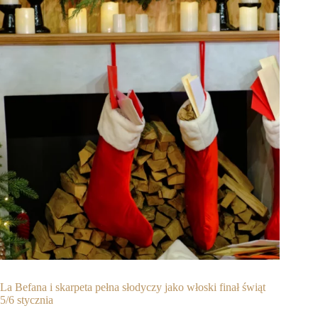
La Befana i skarpeta pełna słodyczy jako włoski finał świąt
5/6 stycznia