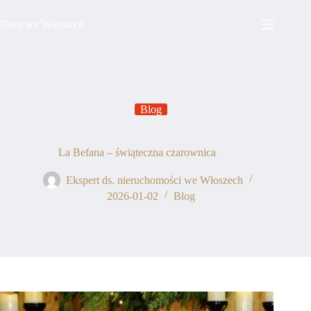
Przejdź
do
Dom we Wloszech
treści
Blog
La Befana – świąteczna czarownica
Ekspert ds. nieruchomości we Włoszech
2026-01-02
Blog