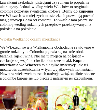
kawałkami czekolady, pistacjami czy rumem to popularne
alternatywy. Jednak według wielu Włochów to oryginalna
colomba pozostaje świąteczną królową.
Domy do kupienia
we Włoszech
w mniejszych miasteczkach pozwalają poczuć
magię tradycji z dala od komercji. To właśnie tam piecze się
colombę według rodzinnych przepisów przekazywanych z
pokolenia na pokolenie.
Włoska Wielkanoc oczami mieszkańca
We Włoszech święta Wielkanocne obchodzone są głównie w
gronie rodzinnym. Colomba pojawia się na stole obok
baranka, jajek i wina. Nie ma tu miejsca na pośpiech –
celebruje się wspólne chwile i domowe smaki.
Kupno
mieszkania we Włoszech
to nie tylko inwestycja, ale też
możliwość uczestniczenia w tych wyjątkowych momentach.
Nawet w większych miastach tradycje wciąż są silnie obecne,
a colombę kupuje się lub piecze z należnym jej szacunkiem.