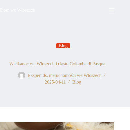
Przejdź
do
Dom we Wloszech
treści
Blog
Wielkanoc we Włoszech i ciasto Colomba di Pasqua
Ekspert ds. nieruchomości we Włoszech
2025-04-11
Blog