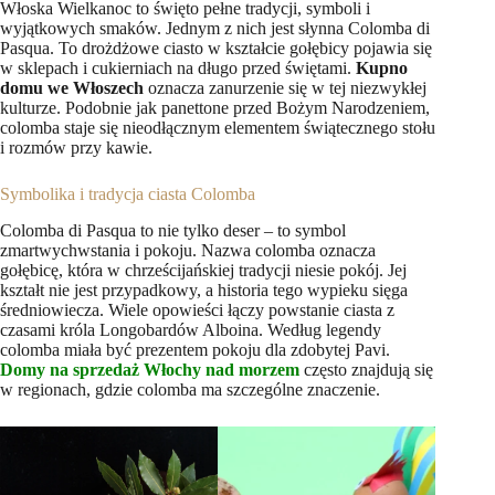
Włoska Wielkanoc to święto pełne tradycji, symboli i
wyjątkowych smaków. Jednym z nich jest słynna Colomba di
Pasqua. To drożdżowe ciasto w kształcie gołębicy pojawia się
w sklepach i cukierniach na długo przed świętami.
Kupno
domu we Włoszech
oznacza zanurzenie się w tej niezwykłej
kulturze. Podobnie jak panettone przed Bożym Narodzeniem,
colomba staje się nieodłącznym elementem świątecznego stołu
i rozmów przy kawie.
Symbolika i tradycja ciasta Colomba
Colomba di Pasqua to nie tylko deser – to symbol
zmartwychwstania i pokoju. Nazwa colomba oznacza
gołębicę, która w chrześcijańskiej tradycji niesie pokój. Jej
kształt nie jest przypadkowy, a historia tego wypieku sięga
średniowiecza. Wiele opowieści łączy powstanie ciasta z
czasami króla Longobardów Alboina. Według legendy
colomba miała być prezentem pokoju dla zdobytej Pavi.
Domy na sprzedaż Włochy nad morzem
często znajdują się
w regionach, gdzie colomba ma szczególne znaczenie.