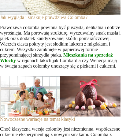
Jak wygląda i smakuje prawdziwa Colomba?
Prawdziwa colomba powinna być puszysta, delikatna i dobrze
wyrośnięta. Ma porowatą strukturę, wyczuwalny smak masła i
jajek oraz dodatek kandyzowanej skórki pomarańczowej.
Wierzch ciasta pokryty jest słodkim lukrem z migdałami i
cukrem. Wszystko zamknięte w papierowej formie
przypominającej skrzydła ptaka.
Mieszkania na sprzedaż
Włochy
w rejonach takich jak Lombardia czy Wenecja mają
w święta zapach colomby unoszący się z piekarni i cukierni.
Nowoczesne wariacje na temat klasyki
Choć klasyczna wersja colomby jest niezmienna, współczesne
cukiernie eksperymentują z nowymi smakami. Colomba z