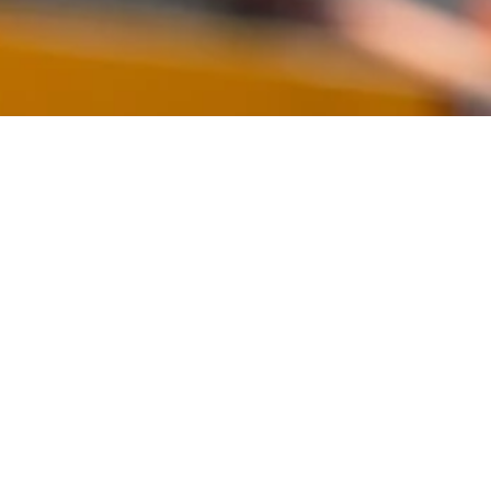
homości - formalności, media, podatki, ubezpieczenia