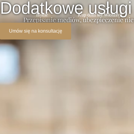
Dodatkowe usług
Home
Kup dom we Włoszech
Przepisanie mediów, ubezpieczenie nie
Umów się na konsultację