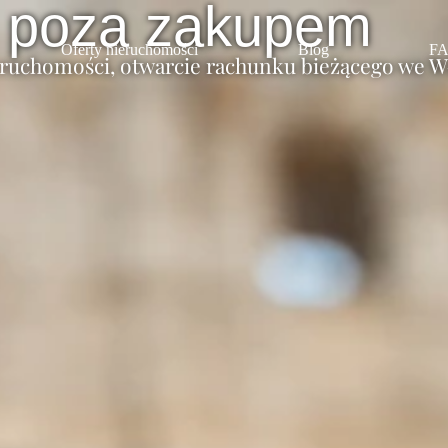
i poza zakupem
Oferty nieruchomości
Blog
F
ruchomości, otwarcie rachunku bieżącego we W