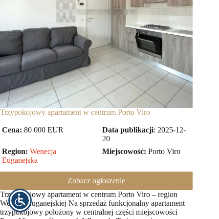
Trzypokojowy apartament w centrum Porto Viro
Cena:
80 000 EUR
Data publikacji
: 2025-12-
20
Region:
Wenecja
Miejscowość:
Porto Viro
Euganejska
Zobacz ogłoszenie
Trzypokojowy apartament w centrum Porto Viro – region
Wenecji Euganejskiej Na sprzedaż funkcjonalny apartament
trzypokojowy położony w centralnej części miejscowości