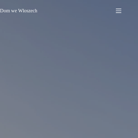
Przejdź
do
Dom we Wloszech
treści