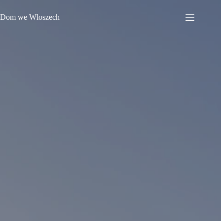
Przejdź
do
Dom we Wloszech
treści