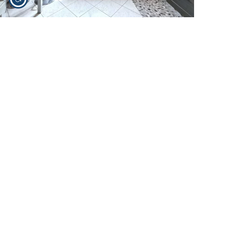
Apartament z ogrodem i garażem w Rosolina
Cena:
125 000 EUR
Data publikacji
: 2026-05-
19
Region:
Wenecja
Miejscowość:
Rosolina
Euganejska
Zobacz ogłoszenie
Wygodne mieszkanie we Włoszech na parterze blisko morza
– region Wenecji Euganejskiej Atrakcyjne mieszkanie
położone w samym centrum Rosoliny, w wygodnej
lokalizacji blisko dworca kolejowego oraz najważniejszych
usług. To zatem propozycja dla osób, które szukają
nieruchomości we Włoszech do zamieszkania…
Ekspert ds. nieruchomości we Włoszech
2026-05-19