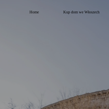
Przejdź
do
treści
Home
Kup dom we Włoszech