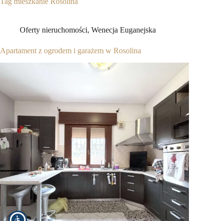
Tag
mieszkanie Rosolina
Oferty nieruchomości
,
Wenecja Euganejska
Apartament z ogrodem i garażem w Rosolina