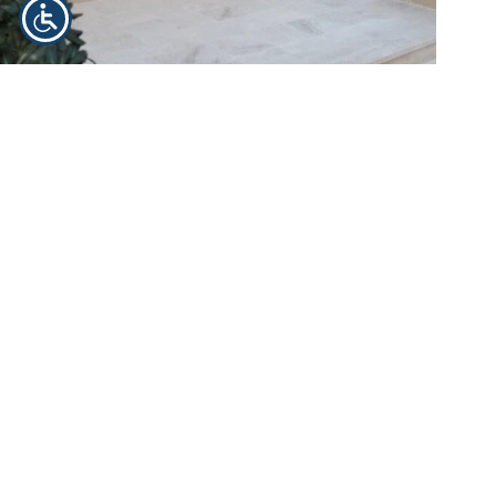
Dwupokojowy apartament w San Benedetto del Tronto
Cena:
150 000 EUR
Data publikacji
: 2025-11-
29
Region:
Marche
Miejscowość:
San
Benedetto del Tronto
Zobacz ogłoszenie
Apartament z dwoma pokojami niedaleko morza w San
Benedetto del Tronto – region Marche Zaledwie 300 m od
morza znajduje się apartament całkowicie odnowiony, o
powierzchni około 50 m². To świetna propozycja dla osób,
które chcą nabyć apartamenty we Włoszech…
Ekspert ds. nieruchomości we Włoszech
2025-11-29
Home
Kup dom we Włoszech