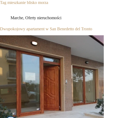
Tag
mieszkanie blisko morza
Marche
,
Oferty nieruchomości
Dwupokojowy apartament w San Benedetto del Tronto