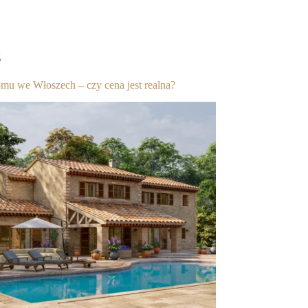
g
u we Włoszech – czy cena jest realna?