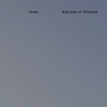
Przejdź
do
treści
Home
Kup dom we Włoszech