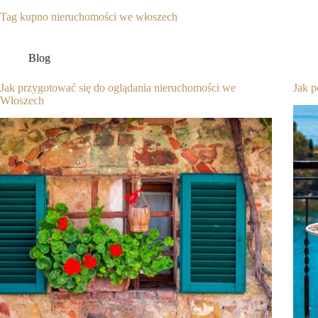
Tag
kupno nieruchomości we włoszech
Blog
Jak przygotować się do oglądania nieruchomości we
Jak p
Włoszech