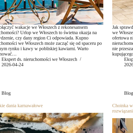
połączyć wakacje we Włoszech z rekonesansem
Jak sprawd
chomości? Urlop we Włoszech to świetna okazja na
we Włosze
dzenie, czy dany region Ci odpowiada. Kupno
ofertowa n
chomości we Włoszech może zacząć się od spaceru po
nieruchomo
nym rynku i kawy w pobliskiej kawiarni. Warto
nie przesz
anować…
kupująceg
Ekspert ds. nieruchomości we Włoszech
Eksp
2026-04-24
2026
Blog
Blo
kie dania karnawałowe
Choinka w
rozwiązani