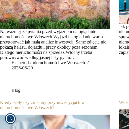
Jak 
Najważniejsze pytania przed wyjazdem na oglądanie
nieru
nieruchomości we Włoszech Wyjazd na oglądanie warto
spraw
przygotować jak małą analizę inwestycji. Same zdjęcia nie
nieru
pokażą hałasu, dojazdu i pracy okolicy poza sezonem.
lokal
Dlatego nieruchomości na sprzedaż Włochy trzeba
zapl
porównywać według jasnej listy pytań.…
Ekspert ds. nieruchomości we Włoszech
2026-06-20
Blog
Kredyt stały czy zmienny przy inwestycjach w
Włos
nieruchomości we Włoszech?