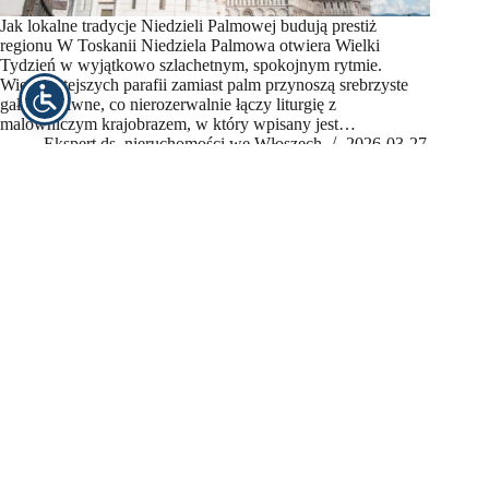
Jak lokalne tradycje Niedzieli Palmowej budują prestiż
regionu W Toskanii Niedziela Palmowa otwiera Wielki
Tydzień w wyjątkowo szlachetnym, spokojnym rytmie.
Wierni tutejszych parafii zamiast palm przynoszą srebrzyste
gałązki oliwne, co nierozerwalnie łączy liturgię z
malowniczym krajobrazem, w który wpisany jest…
Ekspert ds. nieruchomości we Włoszech
2026-03-27
Blog
Działka we Włoszech czy stary dom – co bardziej się opłaca?!