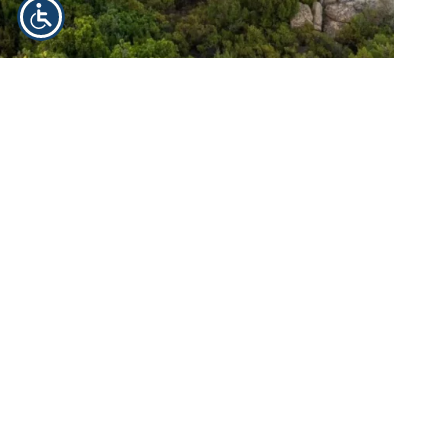
Elegancki apartament na Sardynii w Porto Cervo
Cena:
830 000 EUR
Data publikacji
: 2026-05-
19
Region:
Sardynia
Miejscowość:
Porto Cervo
Zobacz ogłoszenie
Komfortowy apartament w ekskluzywnej rezydencji
Ekskluzywna nieruchomość położona na Sardynii, jednej z
najpiękniejszych wysp Morza Śródziemnego. To propozycja
dla osób, które marzą o własnym miejscu we Włoszech,
blisko słońca, morza i wyjątkowych krajobrazów. Apartament
na Sardynii sprawdzi się zarówno jako…
Ekspert ds. nieruchomości we Włoszech
2026-05-19
Home
Kup dom we Włoszech