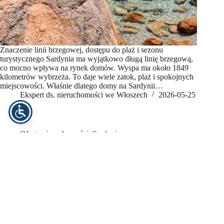
Znaczenie linii brzegowej, dostępu do plaż i sezonu
turystycznego Sardynia ma wyjątkowo długą linię brzegową,
co mocno wpływa na rynek domów. Wyspa ma około 1849
kilometrów wybrzeża. To daje wiele zatok, plaż i spokojnych
miejscowości. Właśnie dlatego domy na Sardynii…
Ekspert ds. nieruchomości we Włoszech
2026-05-25
Oferty nieruchomości
,
Sardynia
Bliźniacze wille z widokiem na morze