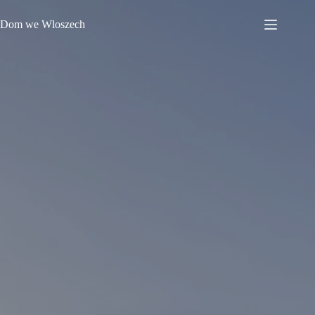
Przejdź
do
Dom we Wloszech
treści