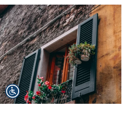
Remont remontowi nierówny Domy do remontu we
Włoszech potrafią kusić ceną bądź położeniem. Konieczne są