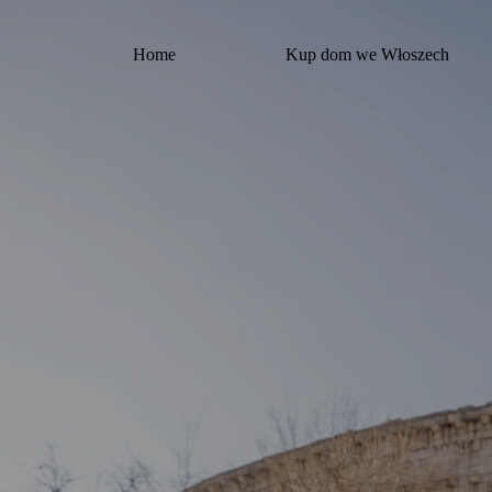
Przejdź
do
treści
Home
Kup dom we Włoszech