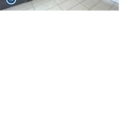
Trzypokojowy apartament w centrum Porto Viro
Cena:
80 000 EUR
Data publikacji
: 2025-12-
20
Region:
Wenecja
Miejscowość:
Porto Viro
Euganejska
Zobacz ogłoszenie
Trzypokojowy apartament w centrum Porto Viro – region
Wenecji Euganejskiej Na sprzedaż funkcjonalny apartament
trzypokojowy położony w centralnej części miejscowości
Porto Viro, w północnych Włoszech. To interesująca
propozycja dla osób, które rozważają domy w Wenecji lub
mieszkania w jej spokojniejszym…
Ekspert ds. nieruchomości we Włoszech
2025-12-20